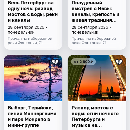
Весь Петербург за
Полуденный
одну ночь: развод
выстрел с Невы:
мостов с воды, реки
каналы, крепость и
и каналы
живая традиция
Петербурга
28 сентября 2026 •
28 сентября 2026 •
понедельник
понедельник
Причал на набережной
Причал на набережной
реки Фонтанки, 71
реки Фонтанки, 71
от 2 900 ₽
Выборг, Терийоки,
Развод мостов с
линия Маннергейма
воды: огни ночного
и парк Монрепо в
Петербурга и
мини-группе
музыка на