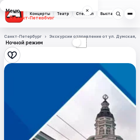
Меню
×
Концерты
Театр
Стендап
Выставки
Квест
Санкт-Петербург
Концерты
Санкт-Петербург
Экскурсии отправление от ул. Думская, д
Ночной режим
☀
☾
Театр
Стендап
Выставки
Квесты
Экскурсии
Спорт
События