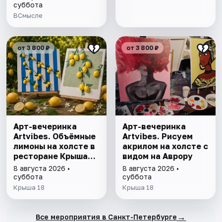
умнеют, а глупые
суббота
глупеют
ВСмысле
от 3 800 ₽
от 3 800 ₽
Арт-вечеринка
Арт-вечеринка
Artvibes. Объёмные
Artvibes. Рисуем
лимоны на холсте в
акрилом на холсте с
ресторане Крыша
видом на Аврору
18
8 августа 2026 •
8 августа 2026 •
суббота
суббота
Крыша 18
Крыша 18
→
Все мероприятия в Санкт-Петербурге