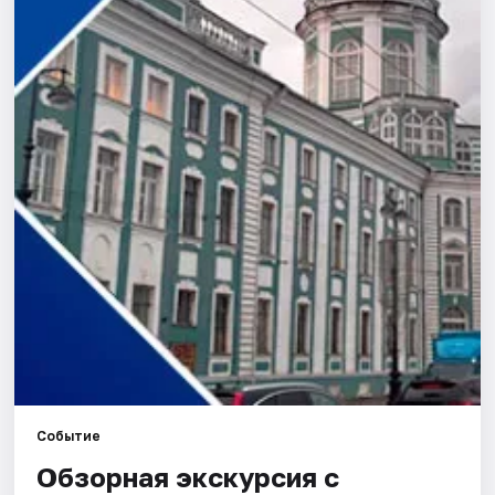
Города
Площадки
Артисты
Рейтинги
Событие
Обзорная экскурсия с