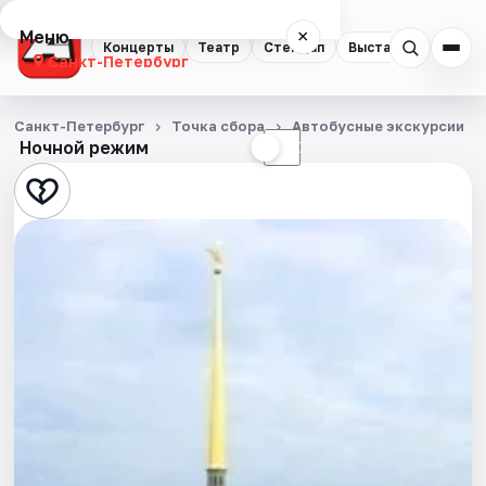
Меню
×
Концерты
Театр
Стендап
Выставки
Квест
Санкт-Петербург
Концерты
Санкт-Петербург
Точка сбора
Автобусные экскурсии
Ночной режим
☀
☾
Театр
Стендап
Выставки
Квесты
Экскурсии
Спорт
События