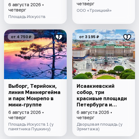
четверг
6 августа 2026 •
четверг
ООО «Троицкий»
Площадь Искусств
от 4 750 ₽
от 3 195 ₽
Выборг, Терийоки,
Исаакиевский
линия Маннергейма
собор, три
и парк Монрепо в
красивые площади
мини-группе
Петербурга и
подъём на
6 августа 2026 •
6 августа 2026 •
колоннаду в мини-
четверг
четверг
группе
Площадь Искусств 1 (у
Дворцовая площадь (у
памятника Пушкину)
Эрмитажа)