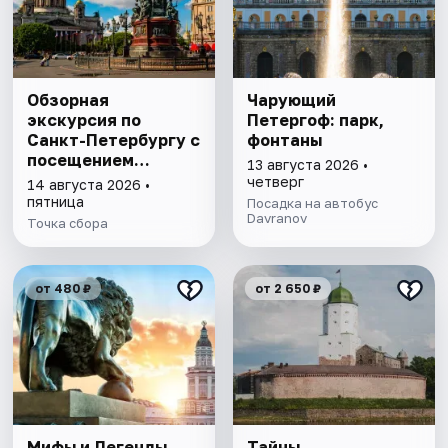
Обзорная
Чарующий
экскурсия по
Петергоф: парк,
Санкт-Петербургу с
фонтаны
посещением
13 августа 2026 •
Исаакиевского
четверг
14 августа 2026 •
собора
пятница
Посадка на автобус
Davranov
Точка сбора
от 480 ₽
от 2 650 ₽
Мифы и Легенды
Тайны