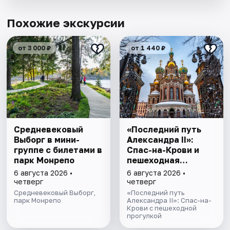
Похожие экскурсии
от 3 000 ₽
от 1 440 ₽
Cредневековый
«Последний путь
Выборг в мини-
Александра II»:
группе c билетами в
Спас-на-Крови и
парк Монрепо
пешеходная
прогулка
6 августа 2026 •
6 августа 2026 •
четверг
четверг
Средневековый Выборг,
«Последний путь
парк Монрепо
Александра II»: Спас-на-
Крови с пешеходной
прогулкой