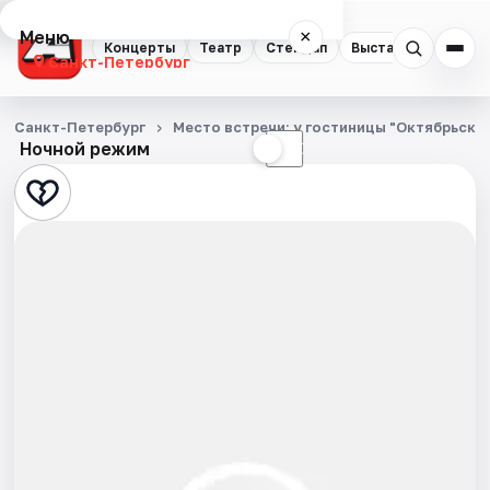
Меню
×
Концерты
Театр
Стендап
Выставки
Квест
Санкт-Петербург
Концерты
Санкт-Петербург
Место встречи: у гостиницы "Октябрьска
Ночной режим
☀
☾
Театр
Стендап
Выставки
Квесты
Экскурсии
Спорт
События