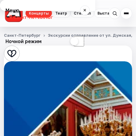
Меню
×
Концерты
Театр
Стендап
Выставки
Квест
Санкт-Петербург
Концерты
Санкт-Петербург
Экскурсии отправление от ул. Думская, д
Ночной режим
☀
☾
Театр
Стендап
Выставки
Квесты
Экскурсии
Спорт
События