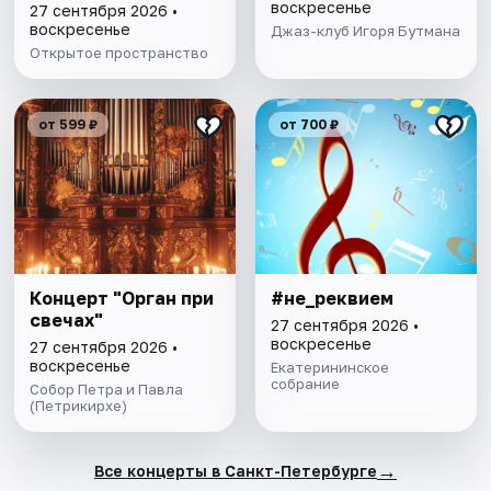
воскресенье
27 сентября 2026 •
воскресенье
Джаз-клуб Игоря Бутмана
Открытое пространство
от 599 ₽
от 700 ₽
Концерт "Орган при
#не_реквием
свечах"
27 сентября 2026 •
воскресенье
27 сентября 2026 •
воскресенье
Екатерининское
собрание
Собор Петра и Павла
(Петрикирхе)
→
Все концерты в Санкт-Петербурге