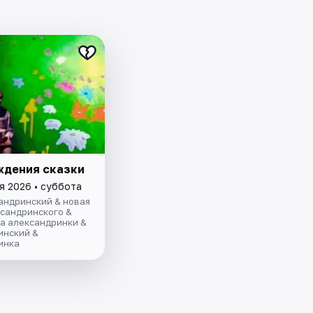
ждения сказки
я 2026 • суббота
андринский & новая
ксандринского &
а александринки &
инский &
инка