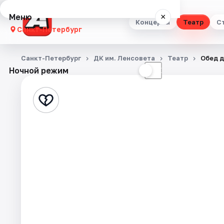
Меню
×
Концерты
Театр
С
Санкт-Петербург
Концерты
Санкт-Петербург
ДК им. Ленсовета
Театр
Обед 
Ночной режим
☀
☾
Театр
Стендап
Выставки
Квесты
Экскурсии
Спорт
События