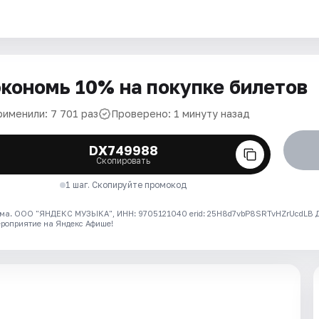
кономь 10% на покупке билетов
рименили: 7 701 раз
Проверено: 1 минуту назад
DX749988
Скопировать
1 шаг. Скопируйте промокод
ма. ООО "ЯНДЕКС МУЗЫКА", ИНН: 9705121040 erid: 25H8d7vbP8SRTvHZrUcdLB
ероприятие на Яндекс Афише!