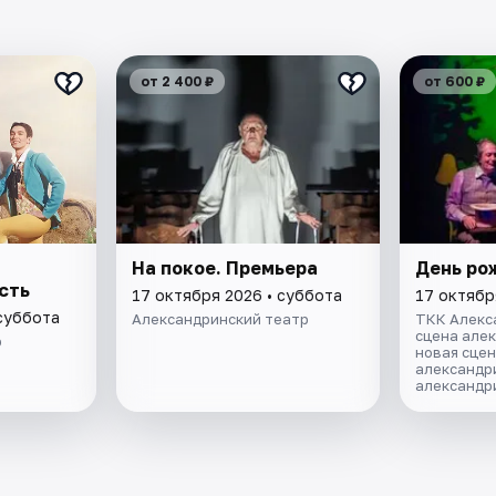
от 2 400 ₽
от 600 ₽
На покое. Премьера
День ро
сть
17 октября 2026 • суббота
17 октябр
 суббота
Александринский театр
ТКК Алекс
сцена але
р
новая сцен
александр
александр