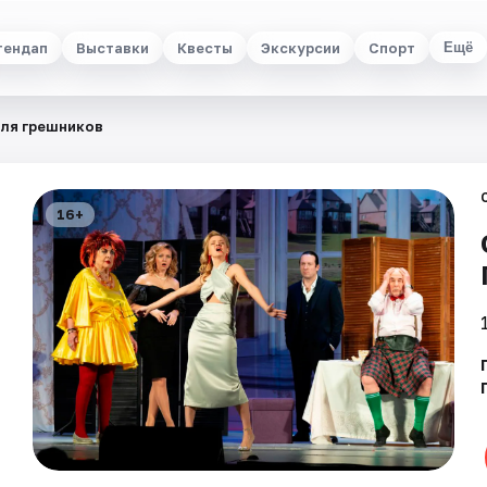
тендап
Выставки
Квесты
Экскурсии
Спорт
Ещё
для грешников
16+