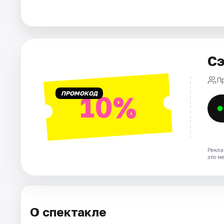
Города
Площадки
Сэ
Артисты
П
ПРОМОКОД
10%
Рейтинги
Рекла
это м
О спектакле