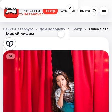
Меню
×
Концерты
Театр
Стендап
Выставки
Квест
Санкт-Петербург
Концерты
Санкт-Петербург
Дом молодёжи
Театр
Алиса в стра
Ночной режим
☀
☾
Театр
Стендап
0+
Выставки
Квесты
Экскурсии
Спорт
События