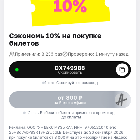
10%
Сэкономь 10% на покупке
билетов
Применили: 8 236 раз
Проверено: 1 минуту назад
DX749988
Скопировать
1 шаг. Скопируйте промокод
от 800 ₽
на Яндекс Афише
2 шаг. Выберите билет и примените промокод
до оплаты
Реклама. ООО "ЯНДЕКС МУЗЫКА", ИНН: 9705121040 erid:
25H8d7vbP8SRTvHZrUcdLB
Действует до 30 сентября 2026
при покупке билетов от 3 000 ₽ на это мероприятие на Яндекс