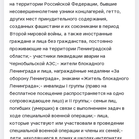
на территории Российской Федерации, бывшие
несовершеннолетние узники концлагерей, гетто,
других мест принудительного содержания,
созданных фашистами и их союзниками в период
Второй мировой войны, а также иностранные
граждане и лица без гражданства, постоянно
проживающие на территории Ленинградской
области;- участники ликвидации аварии на
Чернобыльской АЭС;- жители блокадного
Ленинграда и лица, награждённые медалями «За
оборону Ленинграда», знаками «Житель блокадного
Ленинграда»;- инвалиды I группы (право на
бесплатное посещение распространяется на одно
сопровождающее лицо) и II группы;- семьи лиц,
погибших (умерших) в связи с выполнением задач в
ходе специальной военной операции;- лица,
которые участвуют или участвовали в проведении
специальной военной операции и члены их семей;-
дети, находящиеся в домах и школах-интернатах,