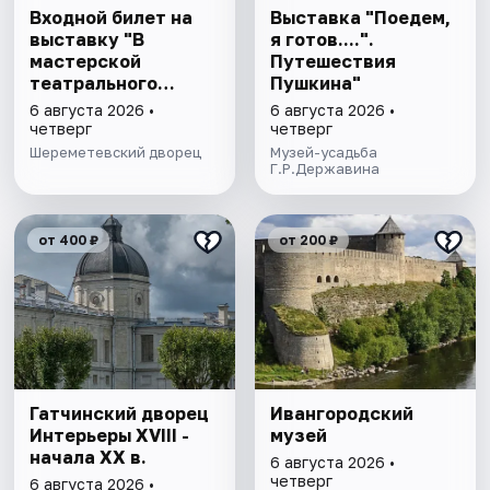
Входной билет на
Выставка "Поедем,
выставку "В
я готов....".
мастерской
Путешествия
театрального
Пушкина"
художника"
6 августа 2026 •
6 августа 2026 •
четверг
четверг
Шереметевский дворец
Музей-усадьба
Г.Р.Державина
от 400 ₽
от 200 ₽
Гатчинский дворец
Ивангородский
Интерьеры ХVIII -
музей
начала ХХ в.
6 августа 2026 •
четверг
6 августа 2026 •