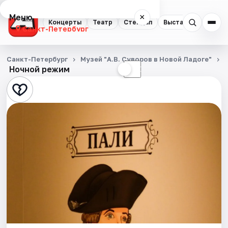
Меню
×
Концерты
Театр
Стендап
Выставки
Квест
Санкт-Петербург
Концерты
Санкт-Петербург
Музей "А.В. Суворов в Новой Ладоге"
Ночной режим
☀
☾
Театр
Стендап
Выставки
Квесты
Экскурсии
Спорт
События