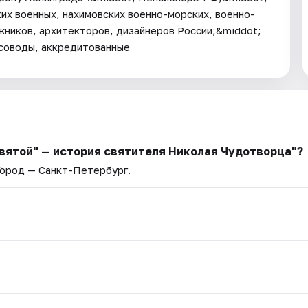
их военных, нахимовских военно-морских, военно-
жников, архитекторов, дизайнеров России;&middot;
соводы, аккредитованные
вятой" — история святителя Николая Чудотворца"?
Город — Санкт-Петербург.