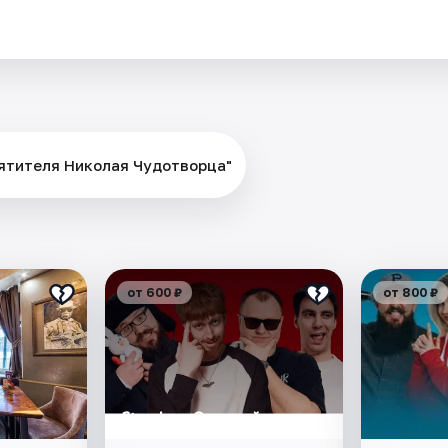
.
вятителя Николая Чудотворца"
от 600 ₽
от 800 ₽