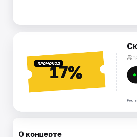
Города
Площадки
Ск
Артисты
П
Рейтинги
ПРОМОКОД
17%
Рекла
О концерте