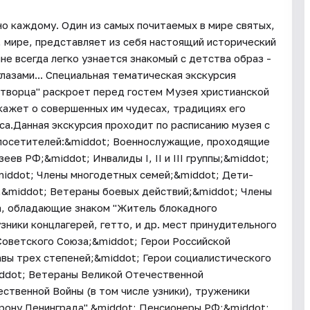
о каждому. Один из самых почитаемых в мире святых,
м, мире, представляет из себя настоящий исторический
ине всегда легко узнается знакомый с детства образ -
лазами... Специальная тематическая экскурсия
отворца" раскроет перед гостем Музея христианской
кажет о совершенных им чудесах, традициях его
са.Данная экскурсия проходит по расписанию музея с
 посетителей:&middot; Военнослужащие, проходящие
ев РФ;&middot; Инвалиды I, II и III группы;&middot;
iddot; Члены многодетных семей;&middot; Дети-
;&middot; Ветераны боевых действий;&middot; Члены
, обладающие знаком "Житель блокадного
ники концлагерей, гетто, и др. мест принудительного
Советского Союза;&middot; Герои Российской
вы трех степеней;&middot; Герои социалистического
ddot; Ветераны Великой Отечественной
ственной Войны (в том числе узники), труженики
орону Ленинграда".&middot; Пенсионеры РФ;&middot;