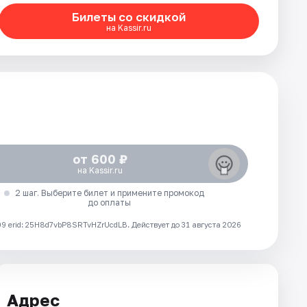
Билеты со скидкой
на Kassir.ru
от 600 ₽
на Kassir.ru
2 шаг. Выберите билет и примените промокод
до оплаты
 erid: 25H8d7vbP8SRTvHZrUcdLB.
Действует до 31 августа 2026
Адрес