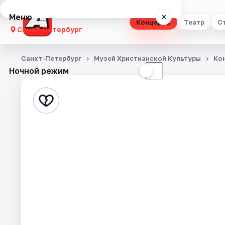
Меню
×
Концерты
Театр
С
Санкт-Петербург
Концерты
Санкт-Петербург
Музей Христианской Культуры
Ко
Ночной режим
☀
☾
Театр
Стендап
Выставки
Квесты
Экскурсии
Спорт
События