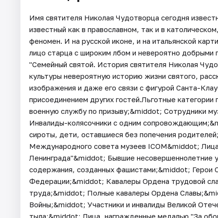
Имя святителя Николая Чудотворца сегодня известн
известный как в православном, так и в католическо
феномен. И на русской иконе, и на итальянской карт
лицо старца с широким лбом и невероятно добрыми г
"Семейный святой. История святителя Николая Чуд
культуры невероятную историю жизни святого, расс
изображения и даже его связи с фигурой Санта-Клау
присоединением других гостей.Льготные категории
военную службу по призыву;&middot; Сотрудники музе
Инвалиды-колясочники с одним сопровождающим;&m
сироты, дети, оставшиеся без попечения родителей
Международного совета музеев ICOM&middot; Лица
Ленинграда"&middot; Бывшие несовершеннолетние уз
содержания, созданных фашистами;&middot; Герои 
Федерации;&middot; Кавалеры Ордена трудовой сла
труда;&middot; Полные кавалеры Ордена Славы;&mi
Войны;&middot; Участники и инвалиды Великой Отече
тыла;&middot; Лица, награжденные медалью "За об