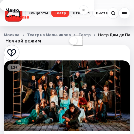
Меню
×
Концерты
Театр
Стендап
Выставки
Квест
Москва
Концерты
Москва
Театр на Мельникова
Театр
Нотр Дам де Пар
Ночной режим
☀
☾
Театр
Стендап
12+
Выставки
Квесты
Экскурсии
Спорт
События