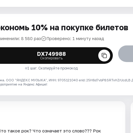
кономь 10% на покупке билетов
рименили: 8 580 раз
Проверено: 1 минуту назад
DX749988
Скопировать
1 шаг. Скопируйте промокод
ма. ООО "ЯНДЕКС МУЗЫКА", ИНН: 9705121040 erid: 25H8d7vbP8SRTvHZrUcdLB
ероприятие на Яндекс Афише!
то такое рок? Что означает это слово??? Рок