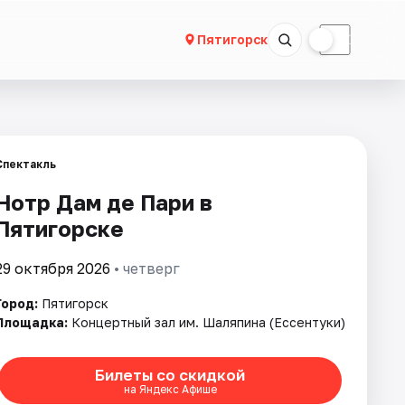
☀
☾
Пятигорск
Спектакль
Нотр Дам де Пари в
Пятигорске
29 октября 2026
• четверг
Город:
Пятигорск
Площадка:
Концертный зал им. Шаляпина (Ессентуки)
Билеты со скидкой
на Яндекс Афише