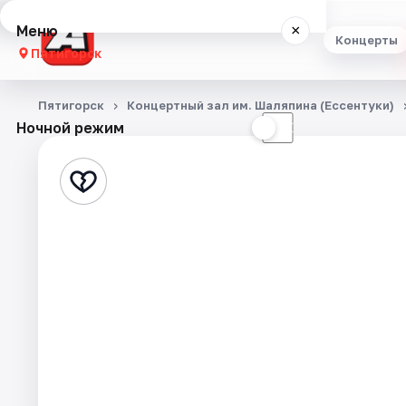
Меню
×
Концерты
Пятигорск
Концерты
Пятигорск
Концертный зал им. Шаляпина (Ессентуки)
Ночной режим
☀
☾
Театр
Стендап
Выставки
Экскурсии
События
Города