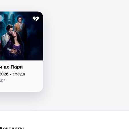
м де Пари
2026 • среда
ург
Контакты