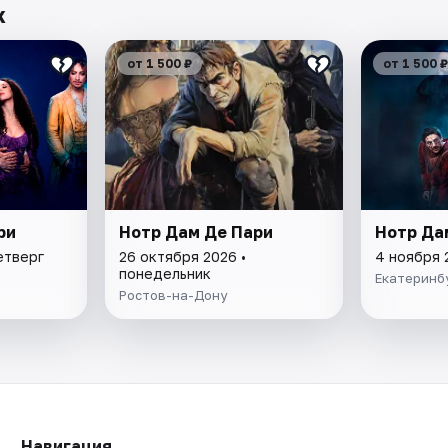
х
от 1 500 ₽
от 1 500 ₽
ри
Нотр Дам Де Пари
Нотр Да
етверг
26 октября 2026 •
4 ноября 
понедельник
Екатеринб
Ростов-на-Дону
Навигация