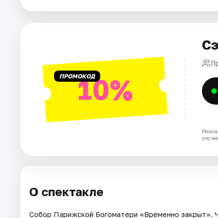
Площадки
Артисты
Сэ
Рейтинги
П
ПРОМОКОД
10%
Рекла
это м
О спектакле
Собор Парижской Богоматери «Временно закрыт». Ч