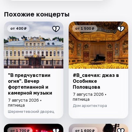
Похожие концерты
от 400 ₽
от 1 500 ₽
"В предчувствии
#В_свечах: джаз в
огня". Вечер
Особняке
фортепианной и
Половцова
камерной музыки
7 августа 2026 •
пятница
7 августа 2026 •
пятница
Дом архитектора
Шереметевский дворец
от 1 700 ₽
от 1 600 ₽