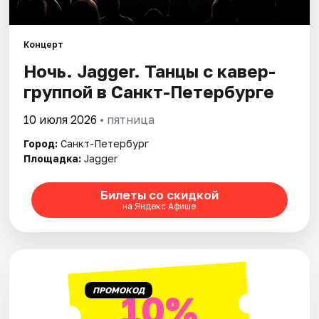
Города
Концерт
Ночь. Jagger. Танцы с кавер-
Площадки
группой в Санкт-Петербурге
Артисты
10 июля 2026
• пятница
Рейтинги
Город:
Санкт-Петербург
Площадка:
Jagger
Билеты со скидкой
на Яндекс Афише
ПРОМОКОД
10%