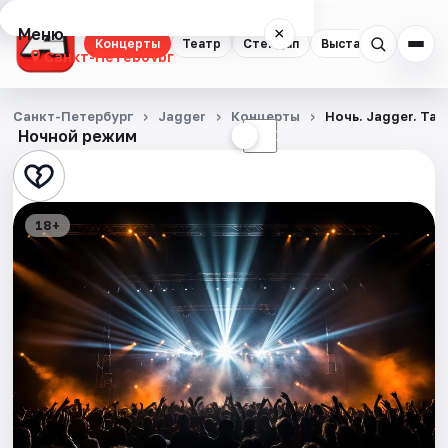
Меню
×
Концерты
Театр
Стендап
Выставки
Квест
Санкт-Петербург
Концерты
Санкт-Петербург
Jagger
Концерты
Ночь. Jagger. Та
Ночной режим
☀
☾
Театр
Стендап
18+
Выставки
Квесты
Экскурсии
Спорт
События