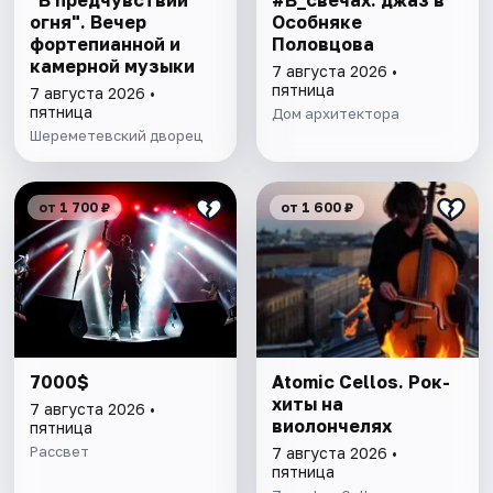
"В предчувствии
#В_свечах: джаз в
огня". Вечер
Особняке
фортепианной и
Половцова
камерной музыки
7 августа 2026 •
пятница
7 августа 2026 •
пятница
Дом архитектора
Шереметевский дворец
от 1 700 ₽
от 1 600 ₽
7000$
Atomic Cellos. Рок-
хиты на
7 августа 2026 •
виолончелях
пятница
Рассвет
7 августа 2026 •
пятница