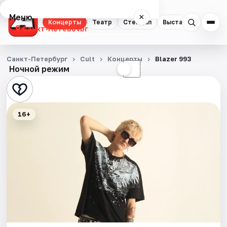
Меню
×
Концерты
Театр
Стендап
Выставки
Квест
Санкт-Петербург
Концерты
Санкт-Петербург
Cult
Концерты
Blazer 993
Ночной режим
☀
☾
Театр
Стендап
16+
Выставки
Квесты
Экскурсии
Спорт
События