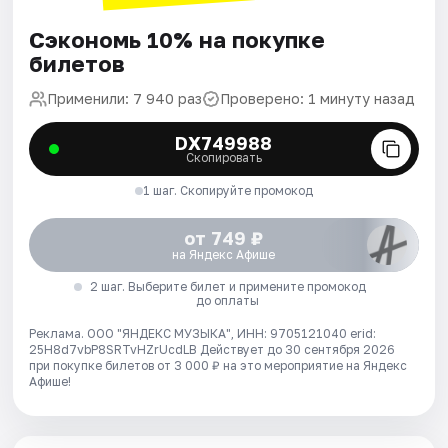
Сэкономь 10% на покупке
билетов
Применили: 7 940 раз
Проверено: 1 минуту назад
DX749988
Скопировать
1 шаг. Скопируйте промокод
от 749 ₽
на Яндекс Афише
2 шаг. Выберите билет и примените промокод
до оплаты
Реклама. ООО "ЯНДЕКС МУЗЫКА", ИНН: 9705121040 erid:
25H8d7vbP8SRTvHZrUcdLB
Действует до 30 сентября 2026
при покупке билетов от 3 000 ₽ на это мероприятие на Яндекс
Афише!