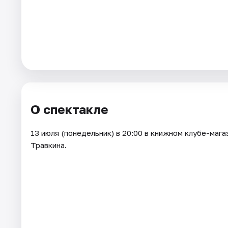
Города
Площадки
Артисты
Рейтинги
О спектакле
13 июля (понедельник) в 20:00 в книжном клубе-маг
Травкина.