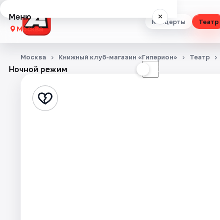
Меню
×
Концерты
Театр
Москва
Концерты
Москва
Книжный клуб-магазин «Гиперион»
Театр
Ночной режим
☀
☾
Театр
Стендап
Выставки
Квесты
Экскурсии
Спорт
События