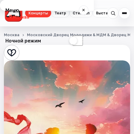
Меню
×
Концерты
Театр
Стендап
Выставки
Квест
Москва
Концерты
Москва
Московский Дворец Молодежи & МДМ & Дворец М
Ночной режим
☀
☾
Театр
Стендап
Выставки
Квесты
Экскурсии
Спорт
События