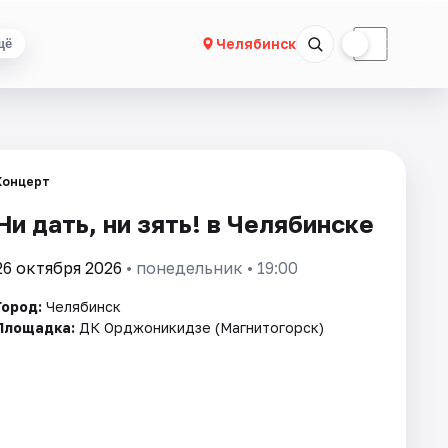
☀
☾
Челябинск
щё
Концерт
Ни дать, ни зять! в Челябинске
26 октября 2026
• понедельник • 19:00
Город:
Челябинск
Площадка:
ДК Орджоникидзе (Магнитогорск)