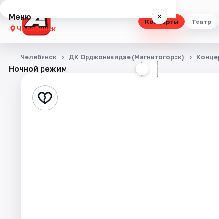
Меню
×
Концерты
Театр
Челябинск
Концерты
Челябинск
ДК Орджоникидзе (Магнитогорск)
Конце
Ночной режим
☀
☾
Театр
Стендап
Выставки
Квесты
Экскурсии
Спорт
События