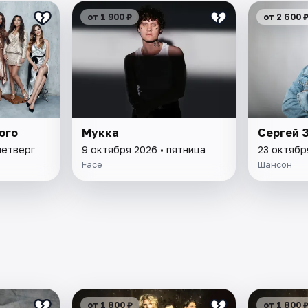
от 1 900 ₽
от 2 600 
ого
Мукка
Сергей 
четверг
9 октября 2026 • пятница
23 октябр
Face
Шансон
от 1 800 ₽
от 1 800 