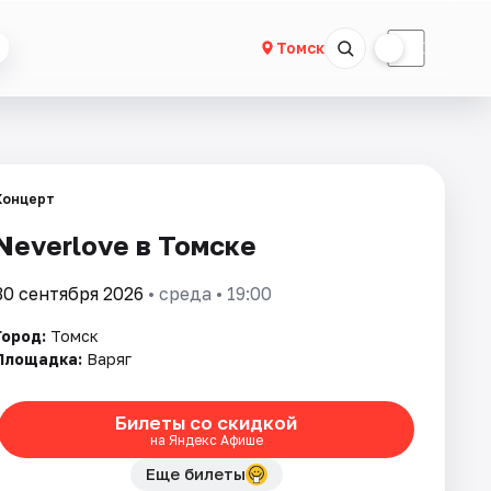
☀
☾
Томск
Концерт
Neverlove в Томске
30 сентября 2026
• среда • 19:00
Город:
Томск
Площадка:
Варяг
Билеты со скидкой
на Яндекс Афише
Еще билеты