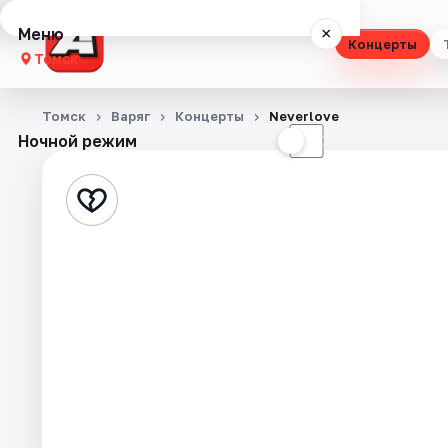
Меню
×
Концерты
Томск
Концерты
Томск
Варяг
Концерты
Neverlove
Ночной режим
☀
☾
Театр
Стендап
Выставки
Квесты
Экскурсии
События