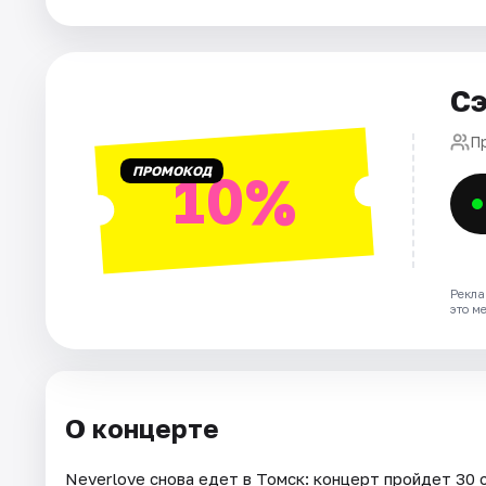
Города
Площадки
Сэ
Артисты
П
Рейтинги
ПРОМОКОД
10%
Рекла
это м
О концерте
Neverlove снова едет в Томск: концерт пройдет 30 