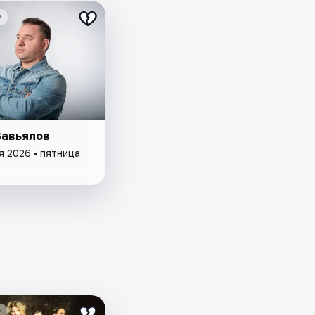
₽
Завьялов
я 2026 • пятница
₽