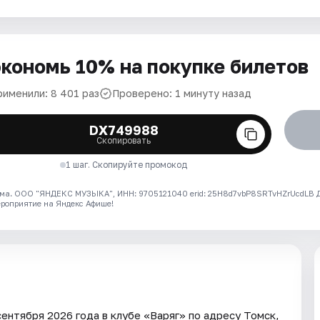
кономь 10% на покупке билетов
рименили: 8 401 раз
Проверено: 1 минуту назад
DX749988
Скопировать
1 шаг. Скопируйте промокод
ма. ООО "ЯНДЕКС МУЗЫКА", ИНН: 9705121040 erid: 25H8d7vbP8SRTvHZrUcdLB
ероприятие на Яндекс Афише!
сентября 2026 года в клубе «Варяг» по адресу Томск,