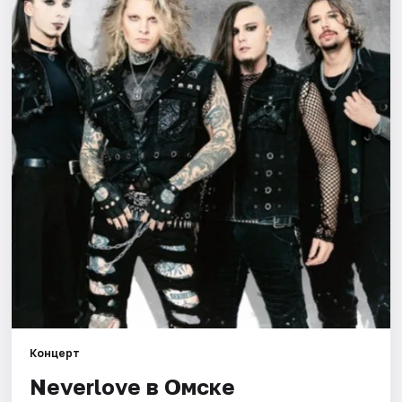
Города
Площадки
Артисты
Рейтинги
Концерт
Neverlove в Омске