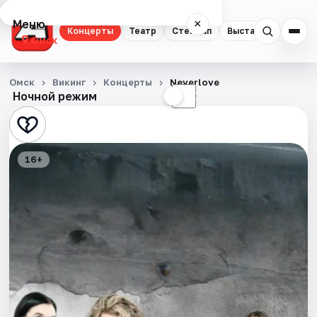
Меню
×
Концерты
Театр
Стендап
Выставки
Квест
Омск
Концерты
Омск
Викинг
Концерты
Neverlove
Ночной режим
☀
☾
Театр
Стендап
16+
Выставки
Квесты
Экскурсии
Спорт
События