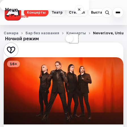
Меню
×
Концерты
Театр
Стендап
Выставки
Квест
Самара
Концерты
Самара
Бар без названия
Концерты
Neverlove, Unluv
Ночной режим
☀
☾
Театр
Стендап
16+
Выставки
Квесты
Экскурсии
Спорт
События