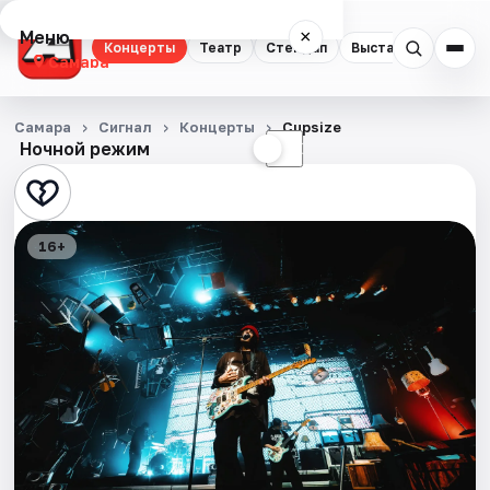
Меню
×
Концерты
Театр
Стендап
Выставки
Квест
Самара
Концерты
Самара
Сигнал
Концерты
Cupsize
Ночной режим
☀
☾
Театр
Стендап
16+
Выставки
Квесты
Экскурсии
Спорт
События