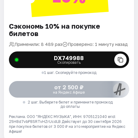
Сэкономь 10% на покупке
билетов
Применили: 8 489 раз
Проверено: 1 минуту назад
DX749988
Скопировать
1 шаг. Скопируйте промокод
от 2 500 ₽
на Яндекс Афише
2 шаг. Выберите билет и примените промокод
до оплаты
Реклама. ООО "ЯНДЕКС МУЗЫКА", ИНН: 9705121040 erid:
25H8d7vbP8SRTvHZrUcdLB
Действует до 30 сентября 2026
при покупке билетов от 3 000 ₽ на это мероприятие на Яндекс
Афише!