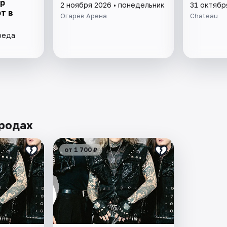
тр
2 ноября 2026 • понедельник
31 октябр
т в
Огарёв Арена
Chateau
реда
ородах
от 1 700 ₽