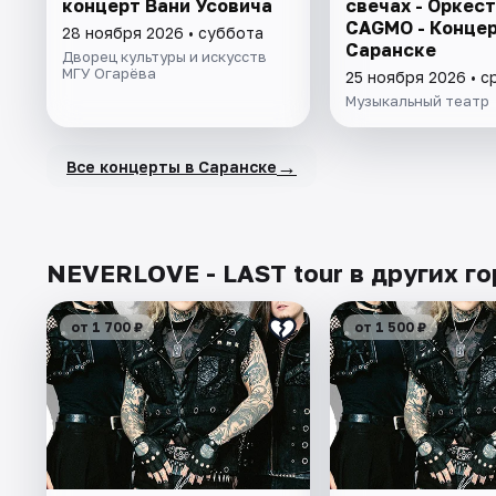
концерт Вани Усовича
свечах - Оркес
CAGMO - Концер
28 ноября 2026 • суббота
Саранске
Дворец культуры и искусств
МГУ Огарёва
25 ноября 2026 • с
Музыкальный театр
→
Все концерты в Саранске
NEVERLOVE - LAST tour в других г
от 1 700 ₽
от 1 500 ₽