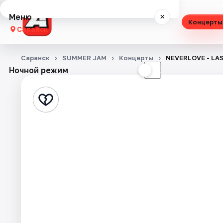
Меню
×
Концерты
Саранск
Концерты
Саранск
SUMMER JAM
Концерты
NEVERLOVE - LAS
Ночной режим
☀
☾
Театр
Стендап
Выставки
Экскурсии
События
Города