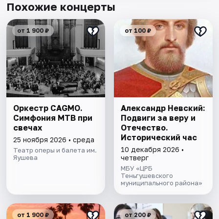
Похожие концерты
от 1 900 ₽
от 100 ₽
Оркестр CAGMO.
Александр Невский:
Симфония МТВ при
Подвиги за веру и
свечах
Отечество.
Исторический час
25 ноября 2026 • среда
10 декабря 2026 •
Театр оперы и балета им.
Яушева
четверг
МБУ «ЦРБ
Теньгушевского
муниципального района»
от 1 900 ₽
от 200 ₽