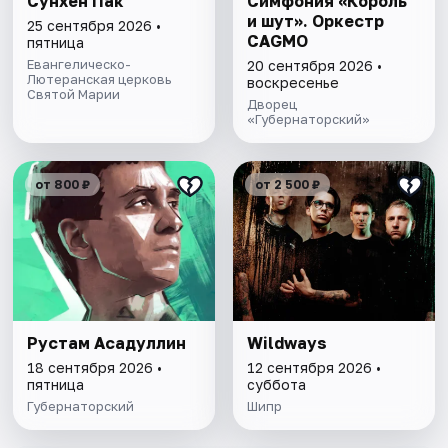
Сунхён Пак
Симфония «Король
и шут». Оркестр
25 сентября 2026 •
CAGMO
пятница
Евангелическо-
20 сентября 2026 •
Лютеранская церковь
воскресенье
Святой Марии
Дворец
«Губернаторский»
от 800 ₽
от 2 500 ₽
Рустам Асадуллин
Wildways
18 сентября 2026 •
12 сентября 2026 •
пятница
суббота
Губернаторский
Шипр