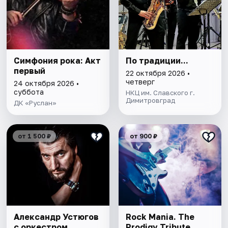
Симфония рока: Акт
По традиции...
первый
22 октября 2026 •
четверг
24 октября 2026 •
суббота
НКЦ им. Славского г.
Димитровград
ДК «Руслан»
от 1 500 ₽
от 900 ₽
Александр Устюгов
Rock Mania. The
с оркестром
Prodigy Tribute