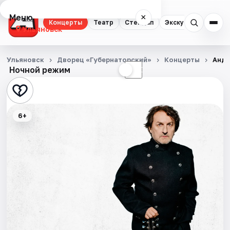
Меню
×
Концерты
Театр
Стендап
Экскурсии
Спор
Ульяновск
Концерты
Ульяновск
Дворец «Губернаторский»
Концерты
Андр
Ночной режим
☀
☾
Театр
Стендап
6+
Экскурсии
Спорт
События
Города