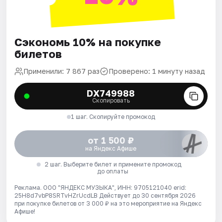
Сэкономь 10% на покупке
билетов
Применили: 7 867 раз
Проверено: 1 минуту назад
DX749988
Скопировать
1 шаг. Скопируйте промокод
от 1 500 ₽
на Яндекс Афише
2 шаг. Выберите билет и примените промокод
до оплаты
Реклама. ООО "ЯНДЕКС МУЗЫКА", ИНН: 9705121040 erid:
25H8d7vbP8SRTvHZrUcdLB
Действует до 30 сентября 2026
при покупке билетов от 3 000 ₽ на это мероприятие на Яндекс
Афише!