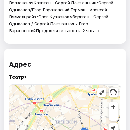
ВолконскаяКапитан - Сергей Лактюнькин/Сергей
Одыванов/Егор Барановский Герман - Алексей
Гиммельрейх/Олег КузнецовАбориген - Сергей
Одыванов / Сергей Лактюнькин/ Егор
БарановскийПродолжительность: 2 часа с
Адрес
Театр+