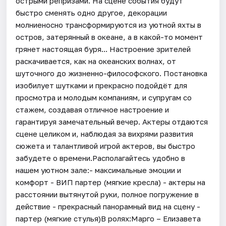
острыми репризами. На сцене события будут
быстро сменять одно другое, декорации
молниеносно трансформируются из уютной яхты в
остров, затерянный в океане, а в какой-то момент
грянет настоящая буря... Настроение зрителей
раскачивается, как на океанских волнах, от
шуточного до жизненно-философского. Постановка
изобилует шутками и прекрасно подойдёт для
просмотра и молодым компаниям, и супругам со
стажем, создавая отличное настроение и
гарантируя замечательный вечер. Актеры отдаются
сцене целиком и, наблюдая за вихрями развития
сюжета и талантливой игрой актеров, вы быстро
забудете о времени.Располагайтесь удобно в
нашем уютном зале:- максимальные эмоции и
комфорт - ВИП партер (мягкие кресла) - актеры на
расстоянии вытянутой руки, полное погружение в
действие - ⁠прекрасный панорамный вид на сцену -
партер (мягкие стулья)В ролях:Марго – Елизавета