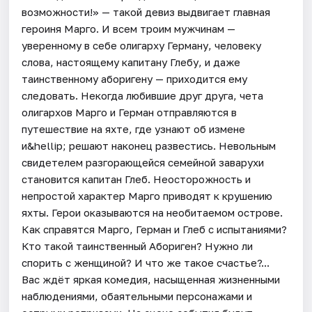
возможности!» — такой девиз выдвигает главная
героиня Марго. И всем троим мужчинам —
уверенному в себе олигарху Герману, человеку
слова, настоящему капитану Глебу, и даже
таинственному аборигену — приходится ему
следовать. Некогда любившие друг друга, чета
олигархов Марго и Герман отправляются в
путешествие на яхте, где узнают об измене
и&hellip; решают наконец развестись. Невольным
свидетелем разгорающейся семейной заварухи
становится капитан Глеб. Неосторожность и
непростой характер Марго приводят к крушению
яхты. Герои оказываются на необитаемом острове.
Как справятся Марго, Герман и Глеб с испытаниями?
Кто такой таинственный Абориген? Нужно ли
спорить с женщиной? И что же такое счастье?...
Вас ждёт яркая комедия, насыщенная жизненными
наблюдениями, обаятельными персонажами и