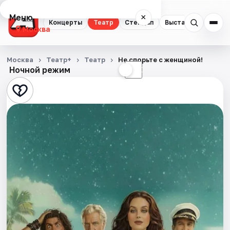
Меню
×
Концерты
Театр
Стендап
Выставки
Квест
Москва
Концерты
Москва
Театр+
Театр
Не спорьте с женщиной!
Ночной режим
☀
☾
Театр
Стендап
Выставки
Квесты
Экскурсии
Спорт
События