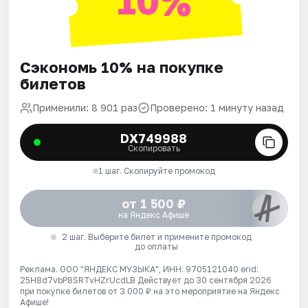
10%
Сэкономь 10% на покупке
билетов
Применили: 8 901 раз
Проверено: 1 минуту назад
DX749988
Скопировать
1 шаг. Скопируйте промокод
от 1 500 ₽
на Яндекс Афише
2 шаг. Выберите билет и примените промокод
до оплаты
Реклама. ООО "ЯНДЕКС МУЗЫКА", ИНН: 9705121040 erid:
25H8d7vbP8SRTvHZrUcdLB
Действует до 30 сентября 2026
при покупке билетов от 3 000 ₽ на это мероприятие на Яндекс
Афише!