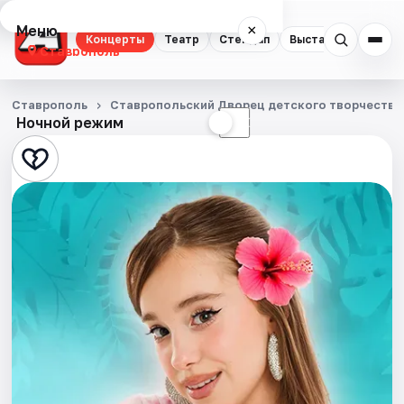
Меню
×
Концерты
Театр
Стендап
Выставки
Спорт
Ставрополь
Концерты
Ставрополь
Ставропольский Дворец детского творчества
Ночной режим
☀
☾
Театр
Стендап
Выставки
Спорт
События
Города