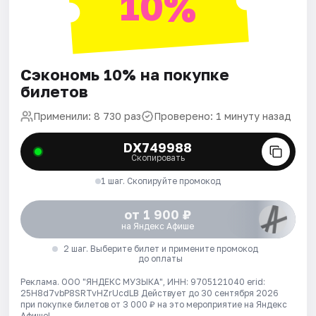
10%
Сэкономь 10% на покупке
билетов
Применили: 8 730 раз
Проверено: 1 минуту назад
DX749988
Скопировать
1 шаг. Скопируйте промокод
от 1 900 ₽
на Яндекс Афише
2 шаг. Выберите билет и примените промокод
до оплаты
Реклама. ООО "ЯНДЕКС МУЗЫКА", ИНН: 9705121040 erid:
25H8d7vbP8SRTvHZrUcdLB
Действует до 30 сентября 2026
при покупке билетов от 3 000 ₽ на это мероприятие на Яндекс
Афише!