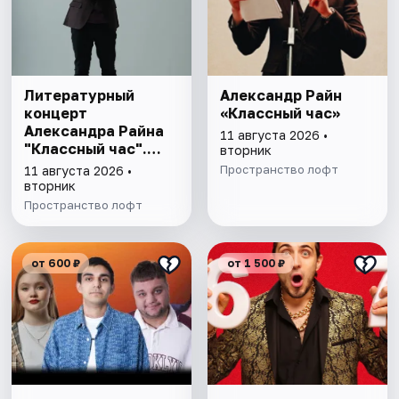
Литературный
Александр Райн
концерт
«Классный час»
Александра Райна
11 августа 2026 •
"Классный час".
вторник
Пятигорск
Пространство лофт
11 августа 2026 •
вторник
Пространство лофт
от 600 ₽
от 1 500 ₽