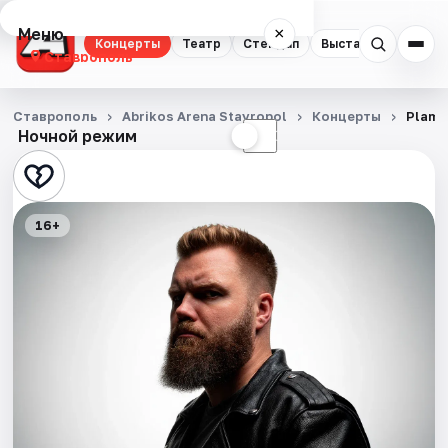
Меню
×
Концерты
Театр
Стендап
Выставки
Спорт
Ставрополь
Концерты
Ставрополь
Abrikos Arena Stavropol
Концерты
Plame
Ночной режим
☀
☾
Театр
Стендап
16+
Выставки
Спорт
События
Города