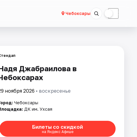
☀
☾
Чебоксары
Стендап
Надя Джабраилова в
Чебоксарах
29 ноября 2026
• воскресенье
Город:
Чебоксары
Площадка:
ДК им. Ухсая
Билеты со скидкой
на Яндекс Афише