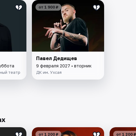
от 1 900 ₽
в
Павел Дедищев
суббота
9 февраля 2027 • вторник
ный театр
ДК им. Ухсая
ах
от 1 200 ₽
от 1 200 ₽