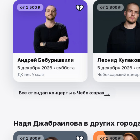
от 1 500 ₽
от 1 800 ₽
Андрей Бебуришвили
Леонид Кулако
5 декабря 2026 • суббота
5 декабря 2026 • 
ДК им. Ухсая
Чебоксарский камер
→
Все стендап концерты в Чебоксарах
Надя Джабраилова в других город
от 1 800 ₽
от 1 400 ₽