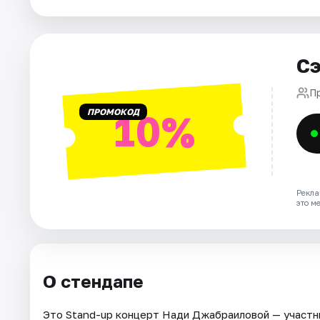
Площадки
Артисты
Сэ
Рейтинги
П
ПРОМОКОД
10%
Рекла
это м
О стендапе
Это Stand-up концерт Нади Джабраиловой — участн