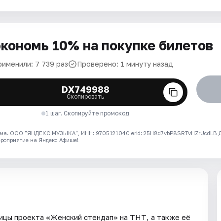
кономь 10% на покупке билетов
рименили: 7 739 раз
Проверено: 1 минуту назад
DX749988
Скопировать
1 шаг. Скопируйте промокод
ма. ООО "ЯНДЕКС МУЗЫКА", ИНН: 9705121040 erid: 25H8d7vbP8SRTvHZrUcdLB
ероприятие на Яндекс Афише!
ицы проекта «Женский стендап» на ТНТ, а также её