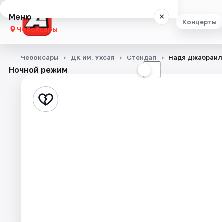
Меню
×
Концерты
Чебоксары
Концерты
Чебоксары
ДК им. Ухсая
Стендап
Надя Джабраи
Ночной режим
☀
☾
Театр
Стендап
Выставки
Экскурсии
События
Города