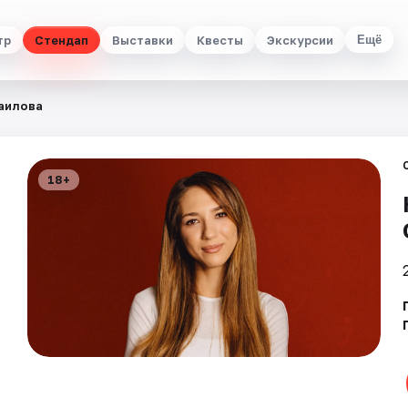
тр
Стендап
Выставки
Квесты
Экскурсии
Ещё
аилова
18+