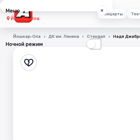
Меню
×
Концерты
Теа
Йошкар-Ола
Концерты
Йошкар-Ола
ДК им. Ленина
Стендап
Надя Джабр
Ночной режим
☀
☾
Театр
Стендап
Выставки
Квесты
Экскурсии
События