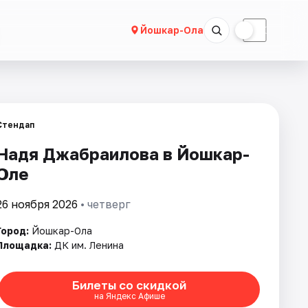
☀
☾
Йошкар-Ола
Стендап
Надя Джабраилова в Йошкар-
Оле
26 ноября 2026
• четверг
Город:
Йошкар-Ола
Площадка:
ДК им. Ленина
Билеты со скидкой
на Яндекс Афише