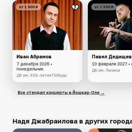
от 1 900 ₽
от 1 500 ₽
Иван Абрамов
Павел Дедищев
7 декабря 2026 •
10 февраля 2027 •
понедельник
ДК им. Ленина
ДК им. XXX-летия Победы
→
Все стендап концерты в Йошкар-Оле
Надя Джабраилова в других город