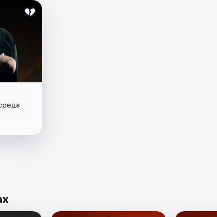
 среда
ах