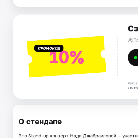
Города
Площадки
Сэ
Артисты
П
Рейтинги
ПРОМОКОД
10%
Рекла
это м
О стендапе
Это Stand-up концерт Нади Джабраиловой — участн