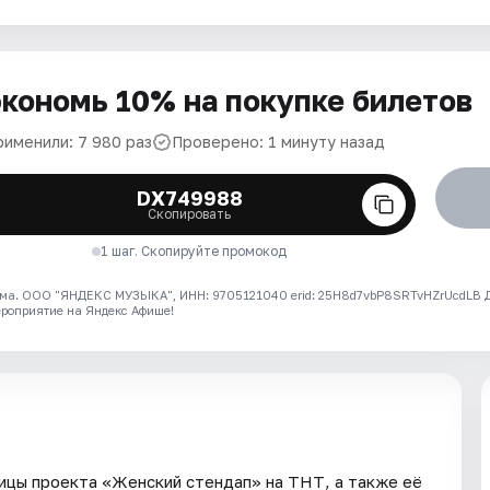
кономь 10% на покупке билетов
рименили: 7 980 раз
Проверено: 1 минуту назад
DX749988
Скопировать
1 шаг. Скопируйте промокод
ма. ООО "ЯНДЕКС МУЗЫКА", ИНН: 9705121040 erid: 25H8d7vbP8SRTvHZrUcdLB
ероприятие на Яндекс Афише!
ицы проекта «Женский стендап» на ТНТ, а также её