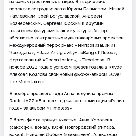
из самых престижных в мире. В творческих
проектах сотрудничала с Юрием Башметом, Мишей
Рахлевским, Зоей Богуславской, Андреем
Вознесенским, Сергеем Юрским и другими
знаковыми фигурами нашей культуры. Автор
абсолютно контрастных мультижанровых проектов:
международный перформанс «Импровизации из
Чемодана», «Jazz Antigravity», «Bang of Rules»,
фортепианный «Ocean Inside», «Timeless». В
ноябре 2022 года с успехом презентовала в Клубе
Алексея Козлова свой новый фьюжн-альбом «Over
the Mountains».
В ноябре прошлого года Анна получила премию
Radio JAZZ «Все цвета джаза» в номинации «Релиз
года» за альбом «Timeless».
В блюз-фесте примут участие: Анна Королева
(саксофон, вокал), Юрий Новгородский (гитара,
вокал), Николай Добкин (клавишные), Александр