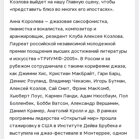
Козлова выйдет на нашу Главную сцену, чтобы
«представить блюз во многих его ипостасях».
Анна Королева — джазовая саксофонистка,
пианистка и вокалистка, композитор и
аранжировщик, резидент Клуба Алексея Козлова.
Лауреат российской независимой молодежной
премии поощрения высших достижений литературы
и искусства «ТРИУМФ-2005». В России и за
рубежом сотрудничала с такими корифеями джаза,
как Джимми Хис, Кристиан МакБрайт, Гари Барц,
Деннис Роуланд, Владимир Чекасин, Игорь Бутман,
Алексей Козлов, Сай Смит, Фрэнк МакКомб,
Хьюберт Лоус, Кармен Ланди, Адам Нюссбаум, Пол
Болленбек, Бобби Ватсон, Александр Вершинин,
Даниил Крамер, Анатолий Кролл и др. В рамках
программы лидерства «Открытый мир» прошла
стажировку в США в Институте Дейва Брубека и
выступила на джаз-фестивале в Монтеррее, одном