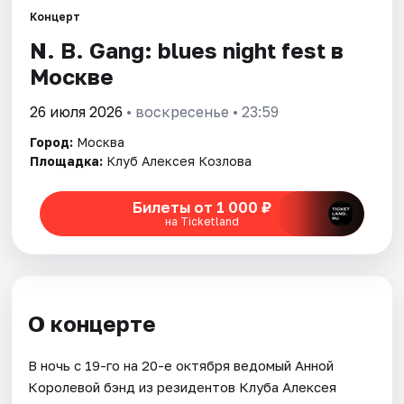
Концерт
N. B. Gang: blues night fest в
Города
Москве
Площадки
26 июля 2026
• воскресенье • 23:59
Артисты
Город:
Москва
Площадка:
Клуб Алексея Козлова
Рейтинги
Билеты от 1 000 ₽
на Ticketland
О концерте
В ночь с 19-го на 20-е октября ведомый Анной
Королевой бэнд из резидентов Клуба Алексея