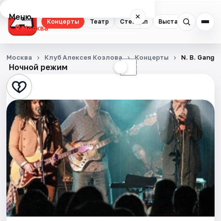
Меню
×
Концерты
Театр
Стендап
Выставки
Квест
Москва
Концерты
Москва
Клуб Алексея Козлова
Концерты
N. B. Gang: 
Ночной режим
☀
☾
Театр
Стендап
Выставки
Квесты
Экскурсии
Спорт
События