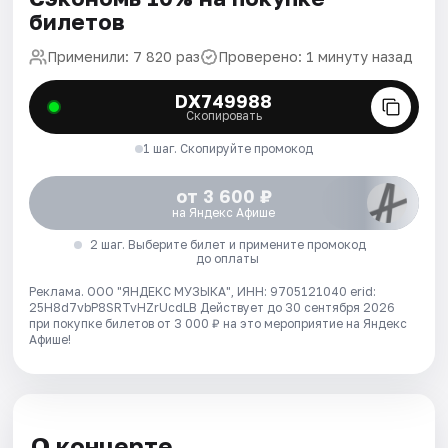
билетов
Применили: 7 820 раз
Проверено: 1 минуту назад
DX749988
Скопировать
1 шаг. Скопируйте промокод
от 3 600 ₽
на Яндекс Афише
2 шаг. Выберите билет и примените промокод
до оплаты
Реклама. ООО "ЯНДЕКС МУЗЫКА", ИНН: 9705121040 erid:
25H8d7vbP8SRTvHZrUcdLB
Действует до 30 сентября 2026
при покупке билетов от 3 000 ₽ на это мероприятие на Яндекс
Афише!
О концерте