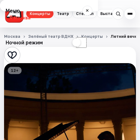
Меню
×
Концерты
Театр
Стендап
Выставки
Квест
Москва
Концерты
Москва
Зелёный театр ВДНХ
Концерты
Летний вечер
Ночной режим
☀
☾
Театр
Стендап
12+
Выставки
Квесты
Экскурсии
Спорт
События