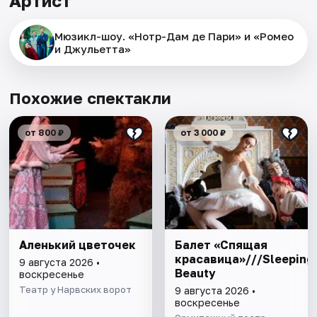
Артист
Мюзикл-шоу. «Нотр-Дам де Пари» и «Ромео
и Джульетта»
Похожие спектакли
от 800 ₽
от 3 000 ₽
Аленький цветочек
Балет «Спящая
красавица»///Sleeping
9 августа 2026 •
Beauty
воскресенье
Театр у Нарвских ворот
9 августа 2026 •
воскресенье