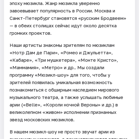
эпоху мюзикла. Жанр мюзикла уверенно
завоевывает популярность в России. Москва и
Санкт-Петербург становятся «русским Бродвеем»
— в обеих столицах сейчас идут около десятка
громких проектов.
Наши артисты знакомы зрителям по мюзиклам
«Нотр Дам де Пари», «Ромео и Джульетта»,
«Кабаре», «Три мушкетера», «Монте Кристо»,
«Маммамия», «Метро» и др.. Мы создали
программу «Мюзикл-шоу» для того, чтобы у
зрителей появилась уникальная возможность
познакомиться с обширным наследием мирового
музыкального театра, а также услышать любимые
арии («Belle», «Короли ночной Вероны» и др.) в
великолепном «живом» исполнении признанных
звезд московских мюзиклов.
В нашем мюзикл-шоу не просто звучат арии из
знаменитых мюзиклов, а демонстрируются отрывки