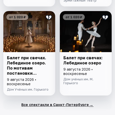
Эрмитажный театр
от 1 020 ₽
от 1 020 ₽
Балет при свечах.
Балет при свечах:
Лебединое озеро.
Лебединое озеро
По мотивам
9 августа 2026 •
постановки
воскресенье
Мариуса Петипа
Дом учёных им. М.
9 августа 2026 •
Горького
воскресенье
Дом Учёных им. Горького
→
Все спектакли в Санкт-Петербурге