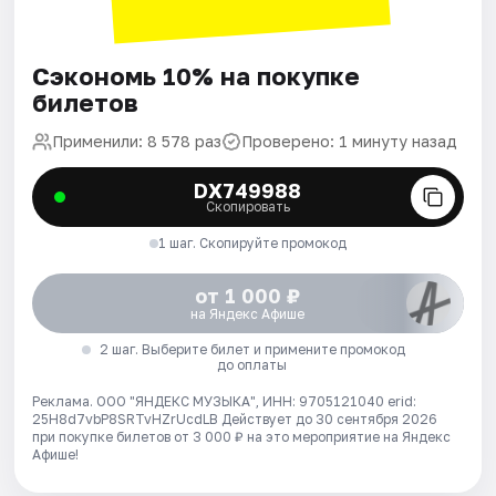
Сэкономь 10% на покупке
билетов
Применили: 8 578 раз
Проверено: 1 минуту назад
DX749988
Скопировать
1 шаг. Скопируйте промокод
от 1 000 ₽
на Яндекс Афише
2 шаг. Выберите билет и примените промокод
до оплаты
Реклама. ООО "ЯНДЕКС МУЗЫКА", ИНН: 9705121040 erid:
25H8d7vbP8SRTvHZrUcdLB
Действует до 30 сентября 2026
при покупке билетов от 3 000 ₽ на это мероприятие на Яндекс
Афише!