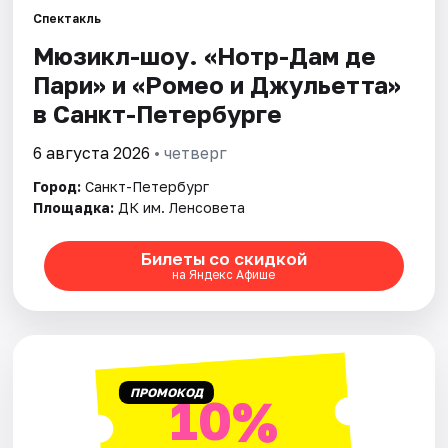
Спектакль
Мюзикл-шоу. «Нотр-Дам де
Города
Пари» и «Ромео и Джульетта»
Площадки
в Санкт-Петербурге
Артисты
6 августа 2026
• четверг
Город:
Санкт-Петербург
Рейтинги
Площадка:
ДК им. Ленсовета
Билеты со скидкой
на Яндекс Афише
ПРОМОКОД
10%