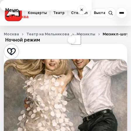
Меню
×
Концерты
Театр
Стендап
Выставки
Квест
Москва
Концерты
Москва
Театр на Мельникова
Мюзиклы
Мюзикл-шоу 
Ночной режим
☀
☾
Театр
Стендап
Выставки
Квесты
Экскурсии
Спорт
События