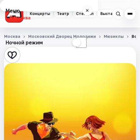
Меню
×
Концерты
Театр
Стендап
Выставки
Квест
Москва
Концерты
Москва
Московский Дворец Молодежи
Мюзиклы
Всё
Ночной режим
☀
☾
Театр
Стендап
Выставки
Квесты
Экскурсии
Спорт
События