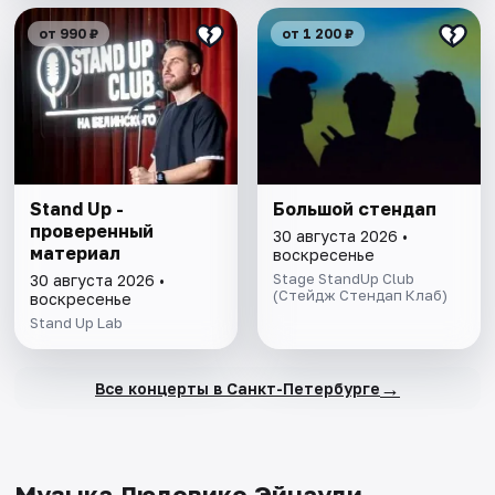
от 990 ₽
от 1 200 ₽
Stand Up -
Большой стендап
проверенный
30 августа 2026 •
материал
воскресенье
Stage StandUp Club
30 августа 2026 •
(Стейдж Стендап Клаб)
воскресенье
Stand Up Lab
→
Все концерты в Санкт-Петербурге
Музыка Людовико Эйнауди.