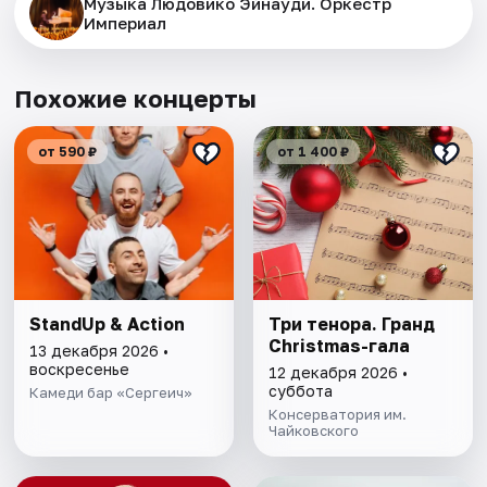
Музыка Людовико Эйнауди. Оркестр
Империал
Похожие концерты
от 590 ₽
от 1 400 ₽
StandUp & Action
Три тенора. Гранд
Christmas-гала
13 декабря 2026 •
воскресенье
12 декабря 2026 •
суббота
Камеди бар «Сергеич»
Консерватория им.
Чайковского