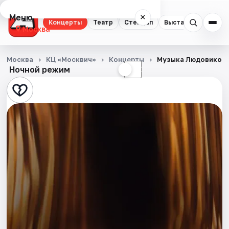
Меню
×
Концерты
Театр
Стендап
Выставки
Квест
Москва
Концерты
Москва
КЦ «Москвич»
Концерты
Музыка Людовико Э
Ночной режим
☀
☾
Театр
Стендап
Выставки
Квесты
Экскурсии
Спорт
События