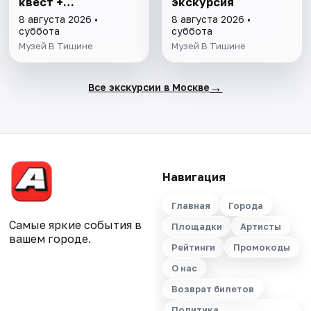
квест +
экскурсия
интерактивная
8 августа 2026 •
8 августа 2026 •
экскурсия
суббота
суббота
Музей В Тишине
Музей В Тишине
→
Все экскурсии в Москве
Навигация
Главная
Города
Самые яркие события в
Площадки
Артисты
вашем городе.
Рейтинги
Промокоды
О нас
Возврат билетов
Политика