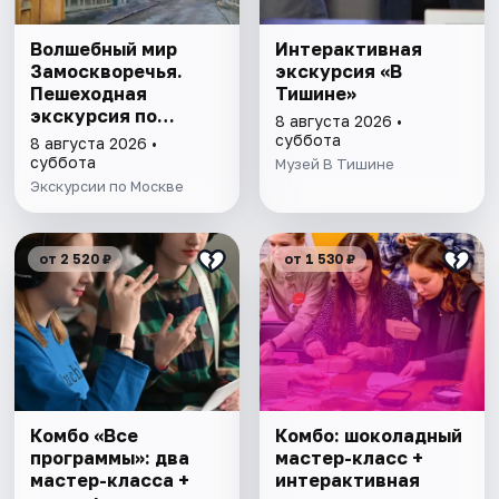
Волшебный мир
Интерактивная
Замоскворечья.
экскурсия «В
Пешеходная
Тишине»
экскурсия по
8 августа 2026 •
Москве
суббота
8 августа 2026 •
суббота
Музей В Тишине
Экскурсии по Москве
от 2 520 ₽
от 1 530 ₽
Комбо «Все
Комбо: шоколадный
программы»: два
мастер-класс +
мастер-класса +
интерактивная