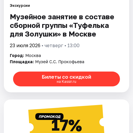
Экскурсии
Музейное занятие в составе
Города
сборной группы «Туфелька
Площадки
для Золушки» в Москве
Артисты
23 июля 2026
• четверг • 13:00
Город:
Москва
Рейтинги
Площадка:
Музей С.С. Прокофьева
Билеты со скидкой
на Kassir.ru
ПРОМОКОД
17%