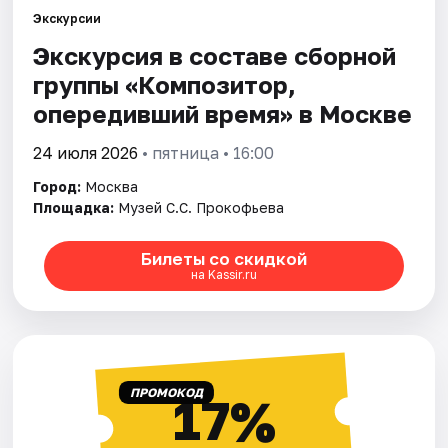
Экскурсии
Экскурсия в составе сборной
Города
группы «Композитор,
Площадки
опередивший время» в Москве
Артисты
24 июля 2026
• пятница • 16:00
Город:
Москва
Рейтинги
Площадка:
Музей С.С. Прокофьева
Билеты со скидкой
на Kassir.ru
ПРОМОКОД
17%