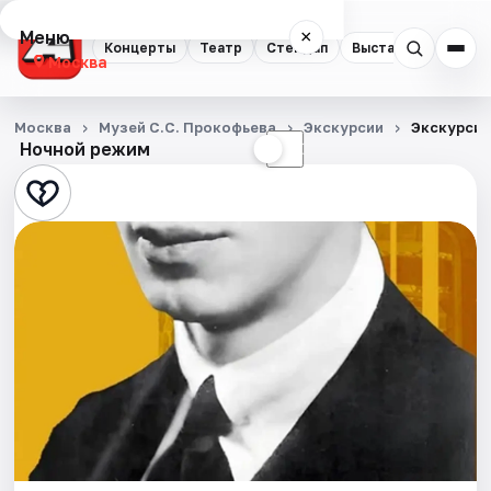
Меню
×
Концерты
Театр
Стендап
Выставки
Квест
Москва
Концерты
Москва
Музей С.С. Прокофьева
Экскурсии
Экскурсия
Ночной режим
☀
☾
Театр
Стендап
Выставки
Квесты
Экскурсии
Спорт
События