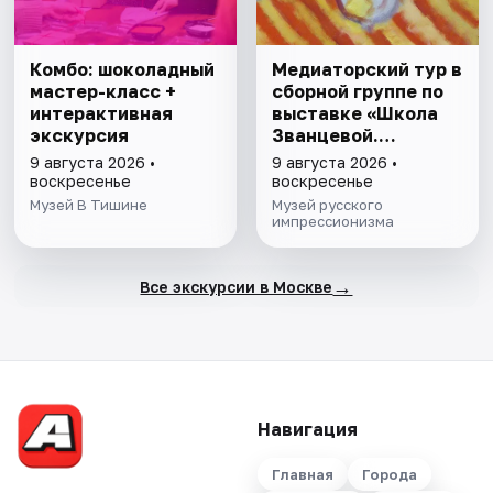
Комбо: шоколадный
Медиаторский тур в
мастер-класс +
сборной группе по
интерактивная
выставке «Школа
экскурсия
Званцевой.
Лаборатория
9 августа 2026 •
9 августа 2026 •
модернизма»
воскресенье
воскресенье
Музей В Тишине
Музей русского
импрессионизма
→
Все экскурсии в Москве
Навигация
Главная
Города