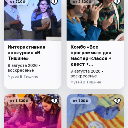
от 710 ₽
от 2 520 ₽
Интерактивная
Комбо «Все
экскурсия «В
программы»: два
Тишине»
мастер-класса +
квест +
9 августа 2026 •
интерактивная
воскресенье
9 августа 2026 •
экскурсия
воскресенье
Музей В Тишине
Музей В Тишине
от 1 530 ₽
от 700 ₽