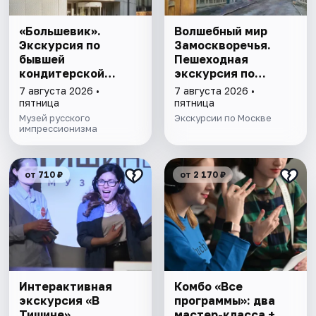
«Большевик».
Волшебный мир
Экскурсия по
Замоскворечья.
бывшей
Пешеходная
кондитерской
экскурсия по
фабрике
Москве
7 августа 2026 •
7 августа 2026 •
пятница
пятница
Музей русского
Экскурсии по Москве
импрессионизма
от 710 ₽
от 2 170 ₽
Интерактивная
Комбо «Все
экскурсия «В
программы»: два
Тишине»
мастер-класса +