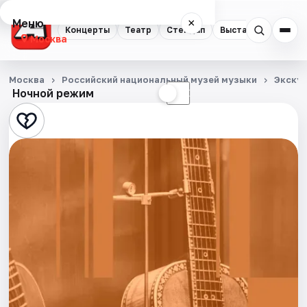
Меню
×
Концерты
Театр
Стендап
Выставки
Квест
Москва
Концерты
Москва
Российский национальный музей музыки
Экску
Ночной режим
☀
☾
Театр
Стендап
Выставки
Квесты
Экскурсии
Спорт
События