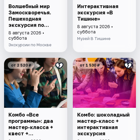
Волшебный мир
Интерактивная
Замоскворечья.
экскурсия «В
Пешеходная
Тишине»
экскурсия по
8 августа 2026 •
Москве
суббота
8 августа 2026 •
суббота
Музей В Тишине
Экскурсии по Москве
от 2 520 ₽
от 1 530 ₽
Комбо «Все
Комбо: шоколадный
программы»: два
мастер-класс +
мастер-класса +
интерактивная
квест +
экскурсия
интерактивная