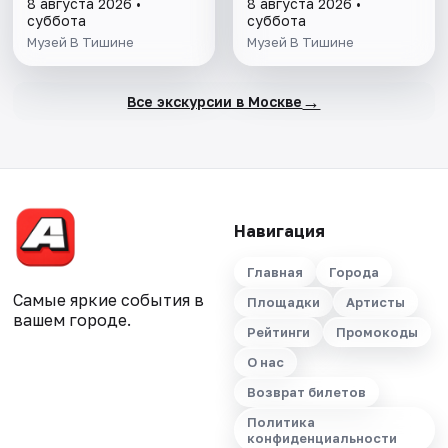
8 августа 2026 •
8 августа 2026 •
экскурсия
суббота
суббота
Музей В Тишине
Музей В Тишине
→
Все экскурсии в Москве
Навигация
Главная
Города
Самые яркие события в
Площадки
Артисты
вашем городе.
Рейтинги
Промокоды
О нас
Возврат билетов
Политика
конфиденциальности