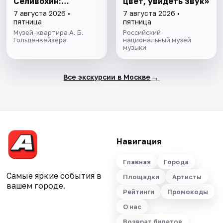
Селивохин:
цвет, увидеть звук»
романтик во всем»
7 августа 2026 •
7 августа 2026 •
пятница
пятница
Музей-квартира А. Б.
Российский
Гольденвейзера
национальный музей
музыки
→
Все экскурсии в Москве
Навигация
Главная
Города
Самые яркие события в
Площадки
Артисты
вашем городе.
Рейтинги
Промокоды
О нас
Возврат билетов