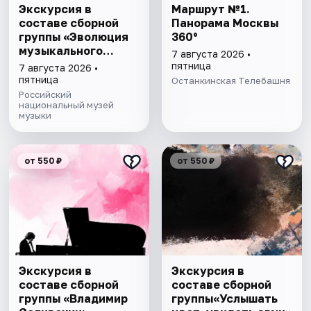
Экскурсия в
Маршрут №1.
составе сборной
Панорама Москвы
группы «Эволюция
360°
музыкального
7 августа 2026 •
талантa»
пятница
7 августа 2026 •
пятница
Останкинская Телебашня
Российский
национальный музей
музыки
от 550 ₽
от 550 ₽
Экскурсия в
Экскурсия в
составе сборной
составе сборной
группы «Владимир
группы«Услышать