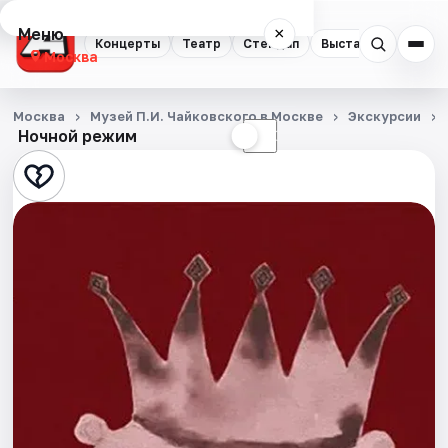
Меню
×
Концерты
Театр
Стендап
Выставки
Квест
Москва
Концерты
Москва
Музей П.И. Чайковского в Москве
Экскурсии
Ночной режим
☀
☾
Театр
Стендап
Выставки
Квесты
Экскурсии
Спорт
События