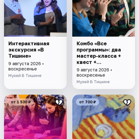
Интерактивная
Комбо «Все
экскурсия «В
программы»: два
Тишине»
мастер-класса +
квест +
9 августа 2026 •
интерактивная
воскресенье
9 августа 2026 •
экскурсия
воскресенье
Музей В Тишине
Музей В Тишине
от 1 530 ₽
от 700 ₽