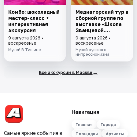
Комбо: шоколадный
Медиаторский тур в
мастер-класс +
сборной группе по
интерактивная
выставке «Школа
экскурсия
Званцевой.
Лаборатория
9 августа 2026 •
9 августа 2026 •
модернизма»
воскресенье
воскресенье
Музей В Тишине
Музей русского
импрессионизма
→
Все экскурсии в Москве
Навигация
Главная
Города
Самые яркие события в
Площадки
Артисты