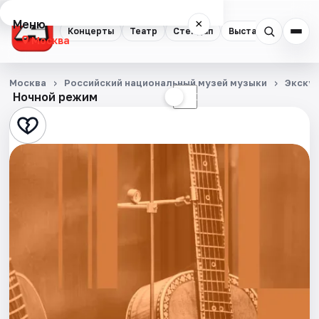
Меню
×
Концерты
Театр
Стендап
Выставки
Квест
Москва
Концерты
Москва
Российский национальный музей музыки
Экску
Ночной режим
☀
☾
Театр
Стендап
Выставки
Квесты
Экскурсии
Спорт
События