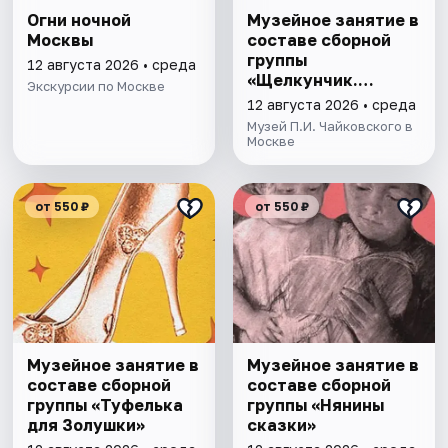
Огни ночной
Музейное занятие в
Москвы
составе сборной
группы
12 августа 2026 • среда
«Щелкунчик.
Экскурсии по Москве
Загадки Мышиного
12 августа 2026 • среда
кoроля»
Музей П.И. Чайковского в
Москве
от 550 ₽
от 550 ₽
Музейное занятие в
Музейное занятие в
составе сборной
составе сборной
группы «Туфелька
группы «Нянины
для Золушки»
cкaзки»