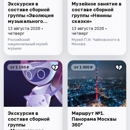
Экскурсия в
Музейное занятие в
составе сборной
составе сборной
группы «Эволюция
группы «Нянины
музыкального
cкaзки»
талантa»
13 августа 2026 •
13 августа 2026 •
четверг
четверг
Российский
Музей П.И. Чайковского в
национальный музей
Москве
музыки
от 1 150 ₽
от 1 300 ₽
Экскурсия в
Маршрут №1.
составе сборной
Панорама Москвы
группы
360°