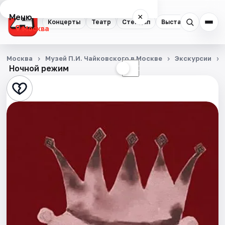
Меню
×
Концерты
Театр
Стендап
Выставки
Квест
Москва
Концерты
Москва
Музей П.И. Чайковского в Москве
Экскурсии
Ночной режим
☀
☾
Театр
Стендап
Выставки
Квесты
Экскурсии
Спорт
События