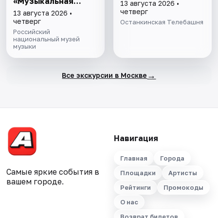
«Музыкальная
13 августа 2026 •
эволюция: от
четверг
13 августа 2026 •
камней до
четверг
Останкинская Телебашня
нейросeти»
Российский
национальный музей
музыки
→
Все экскурсии в Москве
Навигация
Главная
Города
Самые яркие события в
Площадки
Артисты
вашем городе.
Рейтинги
Промокоды
О нас
Возврат билетов