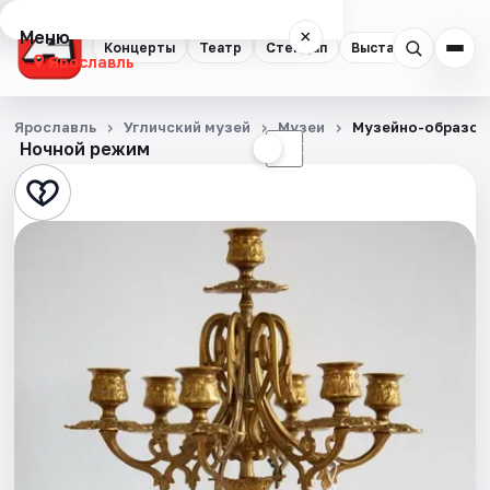
Меню
×
Концерты
Театр
Стендап
Выставки
Квест
Ярославль
Концерты
Ярославль
Угличский музей
Музеи
Музейно-образова
Ночной режим
☀
☾
Театр
Стендап
Выставки
Квесты
Экскурсии
События