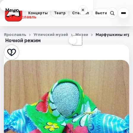
Меню
×
Концерты
Театр
Стендап
Выставки
Квест
Ярославль
Концерты
Ярославль
Угличский музей
Музеи
Марфушкины игру
Ночной режим
☀
☾
Театр
Стендап
Выставки
Квесты
Экскурсии
События