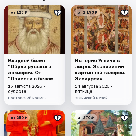
от 125 ₽
от 1 150 ₽
Входной билет
История Углича в
"Образ русского
лицах. Экспозиции
архиерея. От
картинной галереи.
"Повести о белом
Экскурсия
клобуке" до
15 августа 2026 •
14 августа 2026 •
восстановления
суббота
пятница
патриаршества"
Ростовский кремль
Угличский музей
от 250 ₽
от 270 ₽