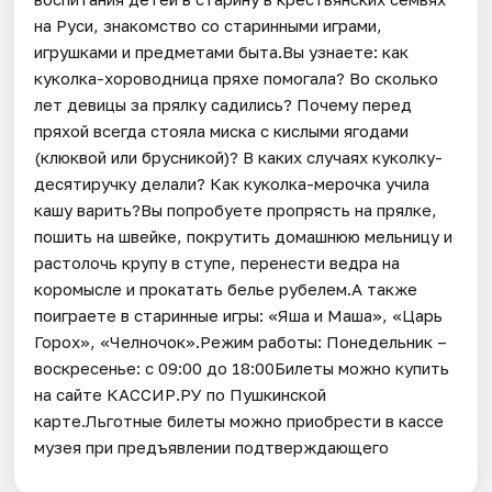
на Руси, знакомство со старинными играми,
игрушками и предметами быта.Вы узнаете: как
куколка-хороводница пряхе помогала? Во сколько
лет девицы за прялку садились? Почему перед
пряхой всегда стояла миска с кислыми ягодами
(клюквой или брусникой)? В каких случаях куколку-
десятиручку делали? Как куколка-мерочка учила
кашу варить?Вы попробуете пропрясть на прялке,
пошить на швейке, покрутить домашнюю мельницу и
растолочь крупу в ступе, перенести ведра на
коромысле и прокатать белье рубелем.А также
поиграете в старинные игры: «Яша и Маша», «Царь
Горох», «Челночок».Режим работы: Понедельник –
воскресенье: с 09:00 до 18:00Билеты можно купить
на сайте КАССИР.РУ по Пушкинской
карте.Льготные билеты можно приобрести в кассе
музея при предъявлении подтверждающего