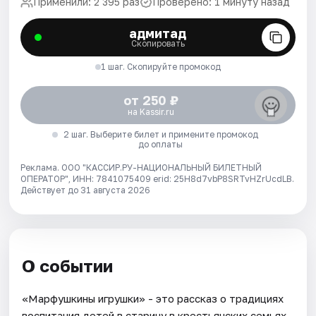
Применили: 2 395 раз
Проверено: 1 минуту назад
адмитад
Скопировать
1 шаг. Скопируйте промокод
от 250 ₽
на Kassir.ru
2 шаг. Выберите билет и примените промокод
до оплаты
Реклама. ООО "КАССИР.РУ-НАЦИОНАЛЬНЫЙ БИЛЕТНЫЙ
ОПЕРАТОР", ИНН: 7841075409 erid: 25H8d7vbP8SRTvHZrUcdLB.
Действует до 31 августа 2026
О событии
«Марфушкины игрушки» - это рассказ о традициях
воспитания детей в старину в крестьянских семьях