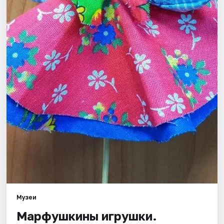
Города
Площадки
Артисты
Рейтинги
Музеи
Марфушкины игрушки.