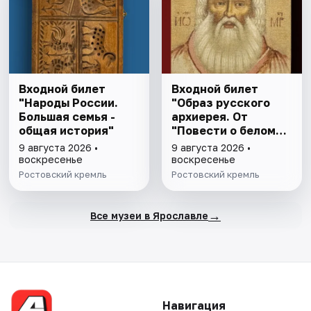
Входной билет
Входной билет
"Народы России.
"Образ русского
Большая семья -
архиерея. От
общая история"
"Повести о белом
клобуке" до
9 августа 2026 •
9 августа 2026 •
восстановления
воскресенье
воскресенье
патриаршества"
Ростовский кремль
Ростовский кремль
→
Все музеи в Ярославле
Навигация