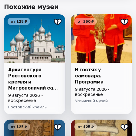
Похожие музеи
от 125 ₽
от 250 ₽
Архитектура
В гостях у
Ростовского
самовара.
кремля и
Программа
Митрополичий сад,
9 августа 2026 •
выставка
воскресенье
9 августа 2026 •
"Митрополичье
воскресенье
Угличский музей
варенье"
Ростовский кремль
от 125 ₽
от 125 ₽