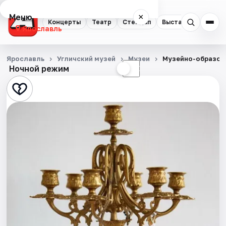
Меню
×
Концерты
Театр
Стендап
Выставки
Квест
Ярославль
Концерты
Ярославль
Угличский музей
Музеи
Музейно-образова
Ночной режим
☀
☾
Театр
Стендап
Выставки
Квесты
Экскурсии
События