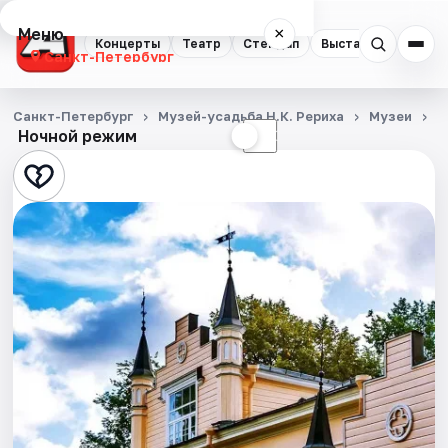
Меню
×
Концерты
Театр
Стендап
Выставки
Квест
Санкт-Петербург
Концерты
Санкт-Петербург
Музей-усадьба Н.К. Рериха
Музеи
М
Ночной режим
☀
☾
Театр
Стендап
Выставки
Квесты
Экскурсии
Спорт
События